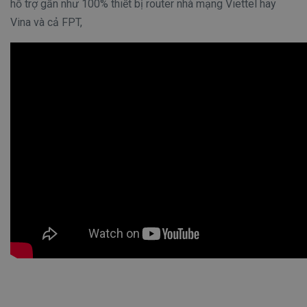
hỗ trợ gần như 100% thiết bị router nhà mạng Viettel hay
Vina và cả FPT,