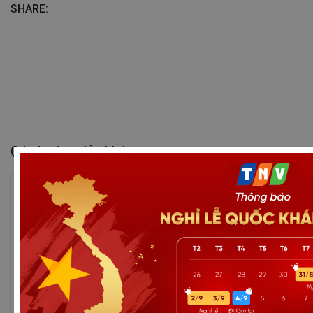
SHARE:
Các hướng dẫn khác
Cấu hình Vinaddns cho router Mikrotik
Hướng dẫn đóng tên miền Vinaddns cho Draytek
Hướng dẫn cấu hình Vinaddns trên máy tính
windown
HƯỚNG DẪN CÀI ĐẶT VINADDNS CHO ĐẦU GHI