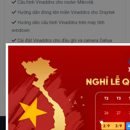
Cấu hình Vinaddns cho router Mikrotik
Hướng dẫn đóng tên miền Vinaddns cho Draytek
Hướng dẫn cấu hình Vinaddns trên máy tính
windown
Cài đặt Vinaddns cho đầu ghi và camera Dahua
Nội Địa
HƯỚNG DẪN CÀI ĐẶT VINADDNS CHO ĐẦU GHI
CÓ DDNS VÀ SỬA ĐƯỢC IP MÁY CHỦ